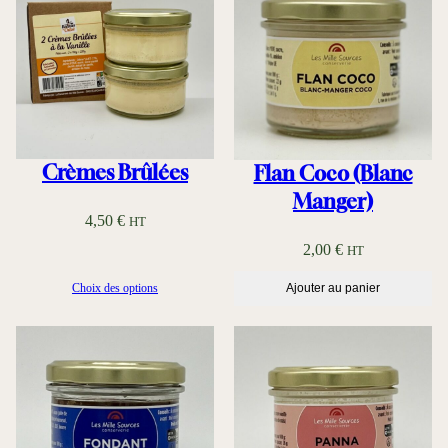
d
e
p
r
i
x
Crèmes Brûlées
Flan Coco (Blanc
Manger)
:
4,50
€
HT
1
2,00
€
HT
,
8
Choix des options
Ajouter au panier
0
€
à
2