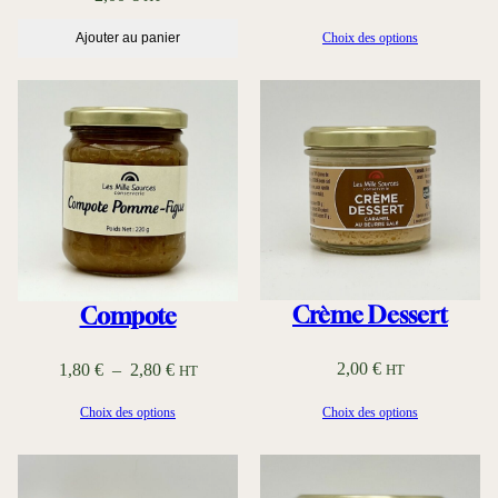
Ajouter au panier
Choix des options
Crème Dessert
Compote
P
2,00
€
1,80
€
–
2,80
€
HT
HT
l
Choix des options
Choix des options
a
g
e