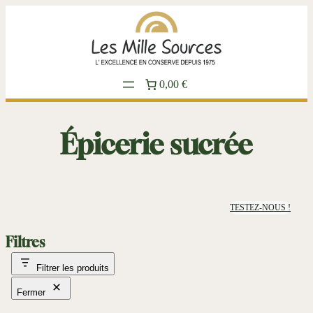
Aller
au
contenu
0,00 €
Épicerie sucrée
TESTEZ-NOUS !
Filtres
Filtrer les produits
Fermer