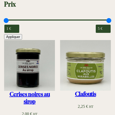
Prix
Appliquer
Clafoutis
Cerises noires au
sirop
2,25
€
HT
2,00
€
HT