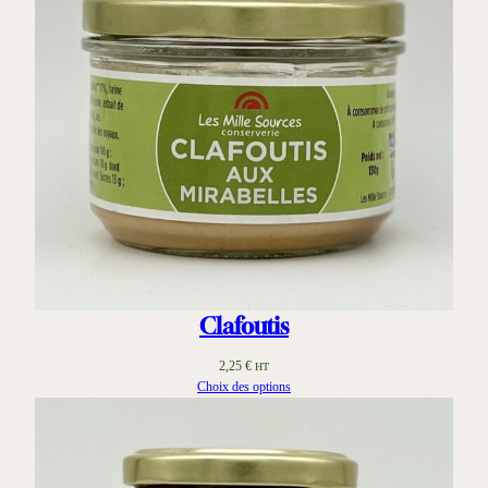
Clafoutis
2,25
€
HT
Choix des options