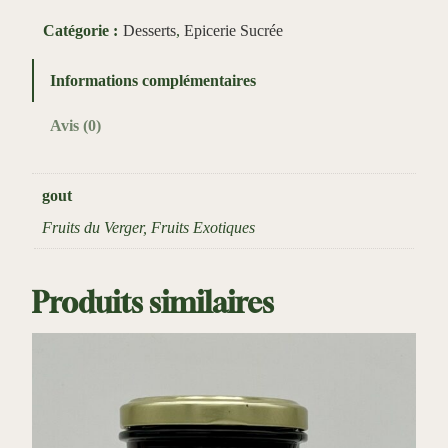
n
Catégorie :
Desserts
, 
Epicerie Sucrée
t
i
Informations complémentaires
t
Avis (0)
é
d
e
gout
S
Fruits du Verger, Fruits Exotiques
a
l
a
Produits similaires
d
e
d
e
F