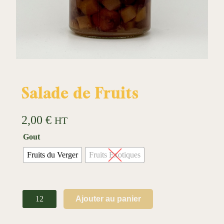
Salade de Fruits
2,00
€
HT
Gout
Fruits du Verger
Fruits Exotiques
q
Ajouter au panier
u
a