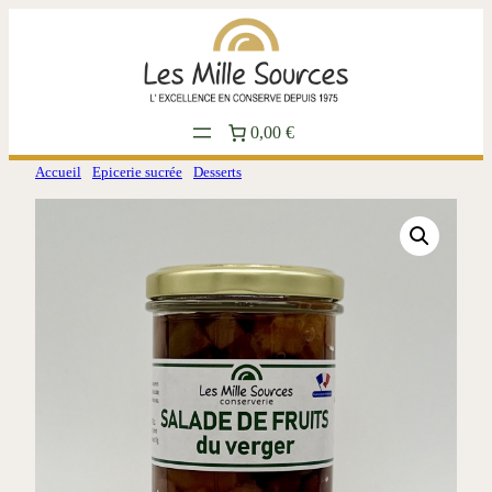
Aller
au
contenu
0,00 €
Accueil
/
Epicerie sucrée
/
Desserts
/ Salade de Fruits