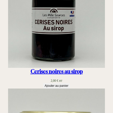
r
u
i
t
s
Cerises noires au sirop
2,00
€
HT
Ajouter au panier