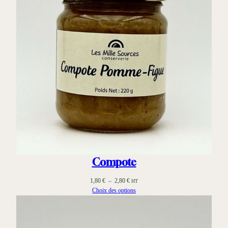
Compote
Plage
1,80
€
–
2,80
€
HT
de
Choix des options
prix :
1,80 €
à