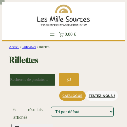
Aller
au
contenu
0,00 €
Accueil
/
Tartinables
/ Rillettes
Rillettes
R
e
c
CATALOGUE
TESTEZ-NOUS !
h
e
6 résultats
r
affichés
c