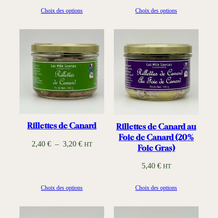
Choix des options
Choix des options
Rillettes de Canard
Rillettes de Canard au
Foie de Canard (20%
P
2,40
€
–
3,20
€
HT
Foie Gras)
l
5,40
€
HT
a
g
Choix des options
Choix des options
e
d
e