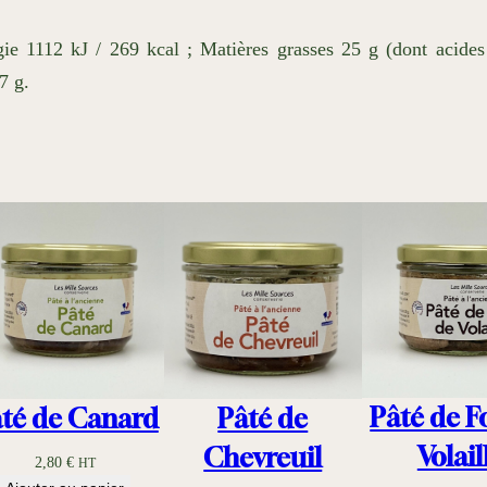
e
R
ie 1112 kJ / 269 kcal ; Matières grasses 25 g (dont acides 
i
7 g.
l
l
e
t
t
e
s
d
'
O
Pâté de F
té de Canard
Pâté de
i
Volail
Chevreuil
2,80
€
e
HT