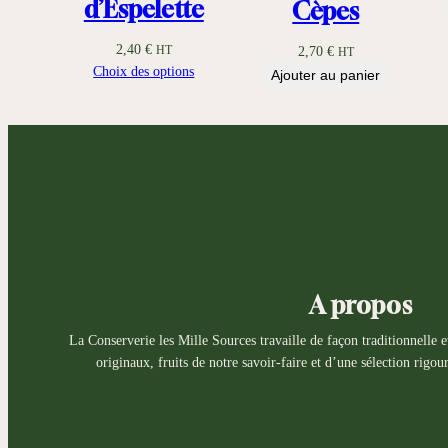
d’Espelette
Cèpes
2,40
€
2,70
€
HT
HT
Choix des options
Ajouter au panier
A propos
La Conserverie les Mille Sources travaille de façon traditionnelle et
originaux, fruits de notre savoir-faire et d’une sélection rigo