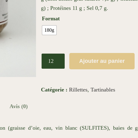
g) ; Protéines 11 g ; Sel 0,7 g.
Format
180g
q
Ajouter au panier
u
a
n
Catégorie :
Rillettes
, 
Tartinables
t
i
Avis (0)
t
é
on (graisse d’oie, eau, vin blanc (SULFITES), baies de ge
d