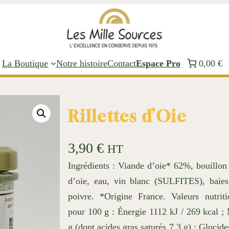
La Boutique
Notre histoire
Contact
Espace Pro
0,00 €
Rillettes d’Oie
3,90
€
HT
Ingrédients : Viande d’oie* 62%, bouillon 
d’oie, eau, vin blanc (SULFITES), baies 
poivre. *Origine France. Valeurs nutrit
pour 100 g : Énergie 1112 kJ / 269 kcal ; 
g (dont acides gras saturés 7,3 g) ; Glucide