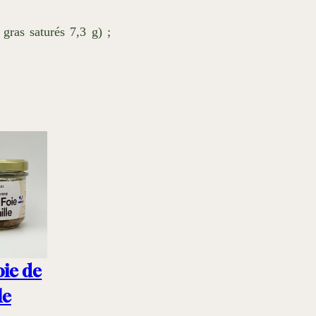
gras saturés 7,3 g) ;
oie de
le