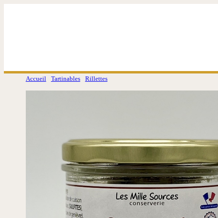
Aller
au
contenu
Accueil
/
Tartinables
/
Rillettes
/ Rillettes d’Oie