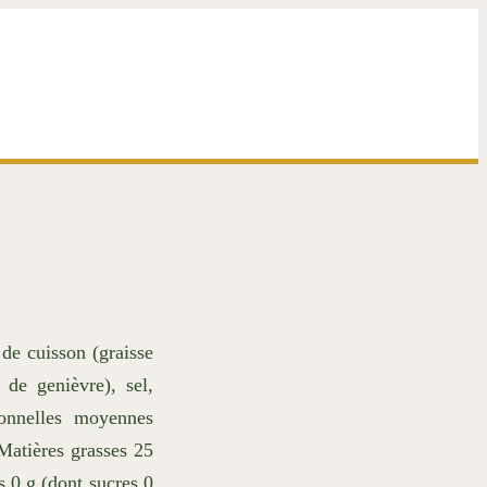
de cuisson (graisse
de genièvre), sel,
ionnelles moyennes
Matières grasses 25
s 0 g (dont sucres 0