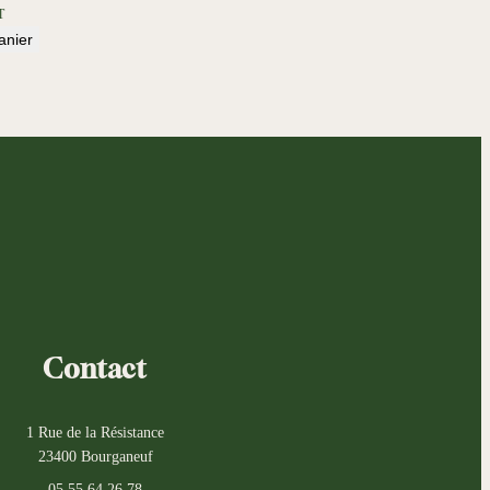
T
anier
Contact
1 Rue de la Résistance
23400 Bourganeuf
05 55 64 26 78