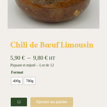
Chili de Bœuf Limousin
P
5,90
€
–
9,80
€
HT
l
Piquant et mijoté – Lot de 12
Format
a
g
400g
780g
e
d
q
Ajouter au panier
e
u