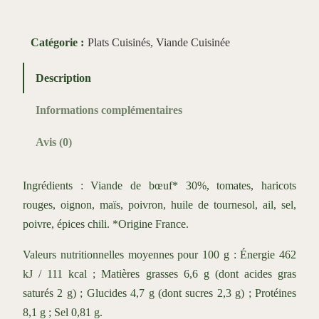
p
a
n
r
Catégorie :
Plats Cuisinés
, 
Viande Cuisinée
t
i
i
Description
x
t
Informations complémentaires
é
:
d
Avis (0)
e
5
C
,
Ingrédients : Viande de bœuf* 30%, tomates, haricots
h
9
rouges, oignon, maïs, poivron, huile de tournesol, ail, sel,
i
poivre, épices chili. *Origine France.
0
l
i
Valeurs nutritionnelles moyennes pour 100 g : Énergie 462
d
€
kJ / 111 kcal ; Matières grasses 6,6 g (dont acides gras
e
saturés 2 g) ; Glucides 4,7 g (dont sucres 2,3 g) ; Protéines
à
B
8,1 g ; Sel 0,81 g.