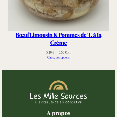
Bœuf Limousin & Pommes de T. à la
Crème
Plage
5,10
€
–
6,50
€
HT
de
Choix des options
prix :
5,10 €
à
6,50 €
A propos