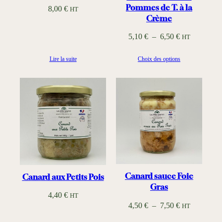
5
Pommes de T. à la
8,00
€
HT
,
Crème
8
P
5,10
€
–
6,50
€
HT
0
l
Lire la suite
Choix des options
a
€
g
à
e
1
d
1
e
,
p
2
r
0
i
x
€
Canard sauce Foie
Canard aux Petits Pois
:
Gras
4,40
€
HT
5
P
4,50
€
–
7,50
€
HT
,
l
1