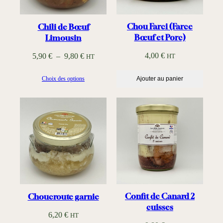
x
:
Chou Farci (Farce
Chili de Bœuf
Bœuf et Porc)
Limousin
4
,
P
4,00
€
5,90
€
–
9,80
€
HT
HT
0
l
0
Choix des options
Ajouter au panier
a
g
€
e
à
d
6
e
,
p
5
r
0
i
x
€
Confit de Canard 2
Choucroute garnie
:
cuisses
6,20
€
HT
5