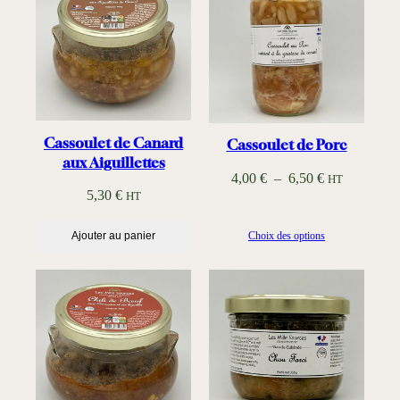
7
,
5
0
€
Cassoulet de Canard
Cassoulet de Porc
aux Aiguillettes
P
4,00
€
–
6,50
€
HT
5,30
€
HT
l
a
Ajouter au panier
Choix des options
g
e
d
e
p
r
i