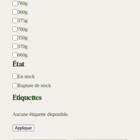
780g
e
t
360g
375g
700g
350g
370g
660g
État
D
En stock
i
Rupture de stock
s
Etiquettes
p
o
Aucune étiquette disponible.
n
i
Appliquer
b