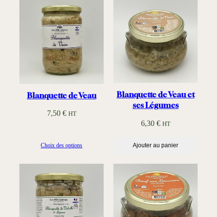
i
l
i
t
é
Blanquette de Veau et
Blanquette de Veau
ses Légumes
7,50
€
HT
6,30
€
HT
Choix des options
Ajouter au panier