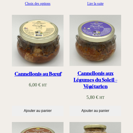
Choix des options
Lire la suite
a
0
g
e
€
d
à
e
6
p
,
r
5
i
0
x
Cannellonis aux
Cannellonis au Bœuf
€
:
Légumes du Soleil –
6,00
€
HT
Végétarien
4
,
5,80
€
HT
5
0
Ajouter au panier
Ajouter au panier
€
à