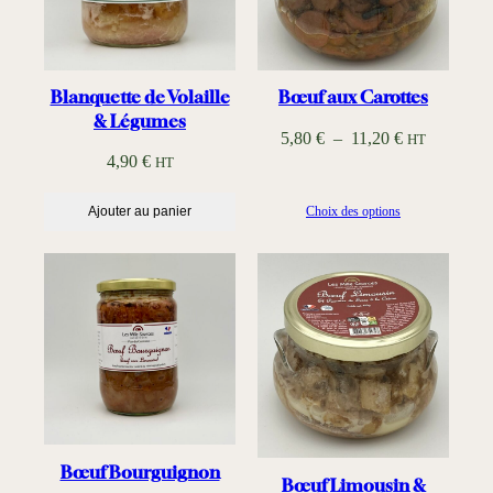
Blanquette de Volaille
Bœuf aux Carottes
& Légumes
P
5,80
€
–
11,20
€
HT
4,90
€
HT
l
a
Ajouter au panier
Choix des options
g
e
d
e
p
r
i
x
:
Bœuf Bourguignon
Bœuf Limousin &