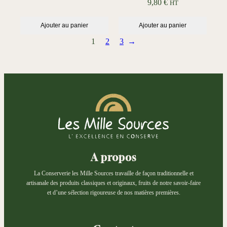
9,80
€
HT
,
9
Ajouter au panier
Ajouter au panier
0
1
2
3
→
€
à
9
,
8
0
€
A propos
La Conserverie les Mille Sources travaille de façon traditionnelle et
artisanale des produits classiques et originaux, fruits de notre savoir-faire
et d’une sélection rigoureuse de nos matières premières.