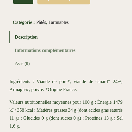
u
a
n
Catégorie :
Pâtés
, 
Tartinables
t
i
Description
t
Informations complémentaires
é
d
Avis (0)
e
T
Ingrédients : Viande de porc*, viande de canard* 24%,
e
Armagnac, poivre. *Origine France.
r
r
Valeurs nutritionnelles moyennes pour 100 g : Énergie 1479
i
kJ / 358 kcal ; Matières grasses 34 g (dont acides gras saturés
n
11 g) ; Glucides 0 g (dont sucres 0 g) ; Protéines 13 g ; Sel
e
1,6 g.
d