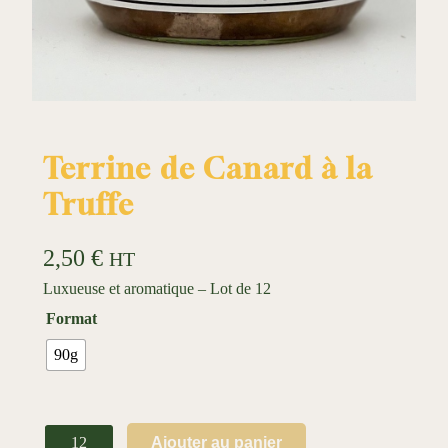
Terrine de Canard à la
Truffe
2,50
€
HT
Luxueuse et aromatique – Lot de 12
Format
90g
q
Ajouter au panier